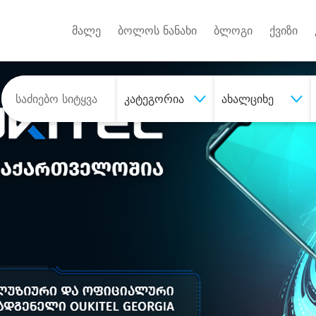
Android A
უქტებზე
მალე
ბოლოს ნანახი
ბლოგი
ქვიზი
კატეგორია
ახალციხე
შეიძინე
სასურველი მომსახურე