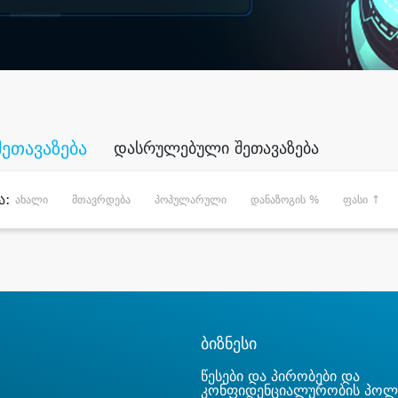
შეთავაზება
დასრულებული შეთავაზება
ა:
ახალი
მთავრდება
პოპულარული
დანაზოგის %
ფასი ↑
ბიზნესი
წესები და პირობები და
კონფიდენციალურობის პოლ