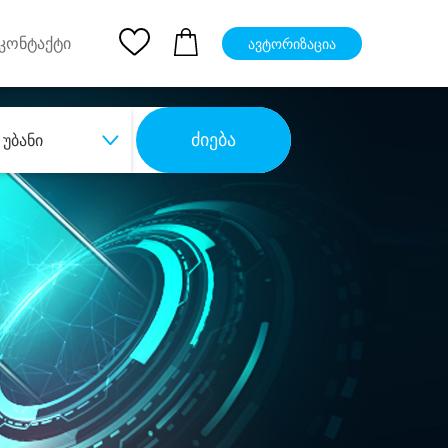
pp
Ios App
კონტაქტი
ავტორიზაცია
ძიება
უბანი
ბა
დიდი დანაზოგით