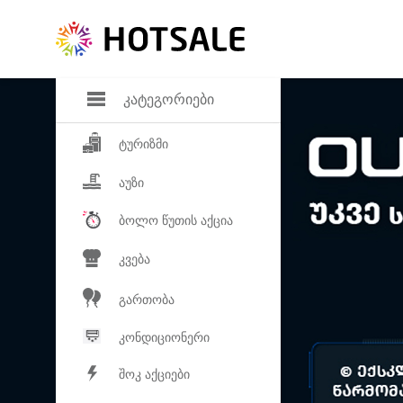
დანაზოგი
საყვარელ პროდ
კატეგორიები
ტურიზმი
აუზი
ბოლო წუთის აქცია
კვება
გართობა
კონდიციონერი
შოკ აქციები