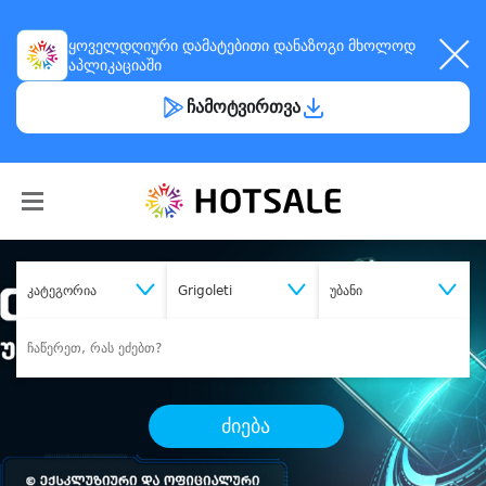
ყოველდღიური
დამატებითი დანაზოგი
მხოლოდ
აპლიკაციაში
ჩამოტვირთვა
კატეგორია
Grigoleti
უბანი
ძიება
შეიძინე
სასურველი მომსახურება