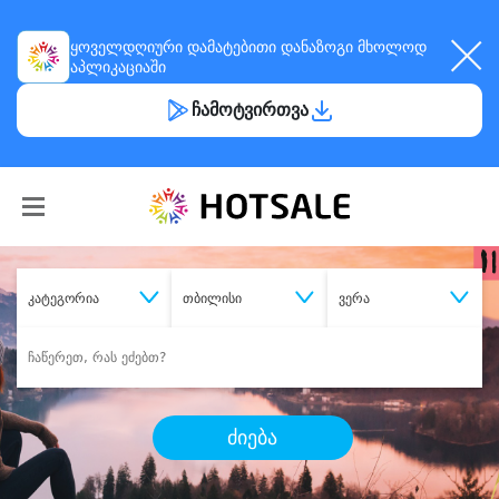
ყოველდღიური
დამატებითი დანაზოგი
მხოლოდ
აპლიკაციაში
ჩამოტვირთვა
კატეგორია
თბილისი
ვერა
ძიება
შეიძინე
სასურველი მომსახურება