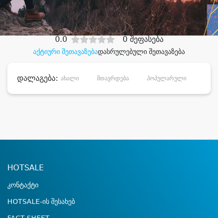
დიდი დანაზოგით
0.0
0 შეფასება
აქტიური შეთავაზება
დასრულებული შეთავაზება
დალაგება:
ახალი
მთავრდება
პოპულარული
დანა
HOTSALE
კონტაქტი
HOTSALE-ის შესახებ