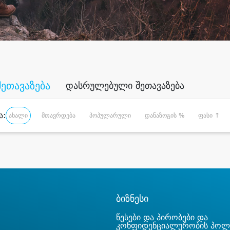
შეთავაზება
დასრულებული შეთავაზება
ა:
ახალი
მთავრდება
პოპულარული
დანაზოგის %
ფასი ↑
ბიზნესი
წესები და პირობები და
კონფიდენციალურობის პოლ