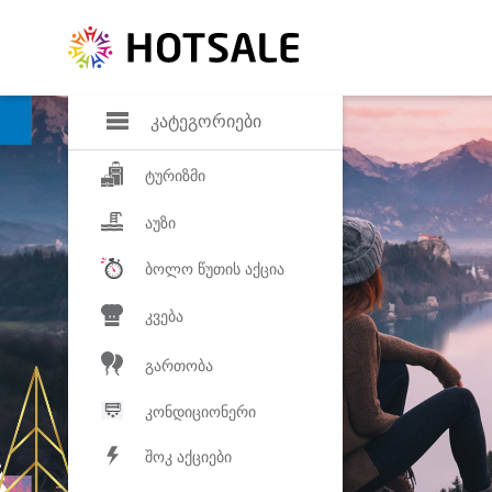
დანაზოგი
საყვარელ პროდ
კატეგორიები
ტურიზმი
აუზი
ბოლო წუთის აქცია
კვება
გართობა
კონდიციონერი
შოკ აქციები