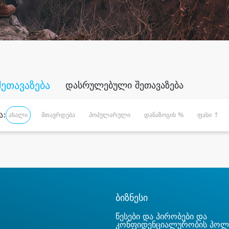
შეთავაზება
დასრულებული შეთავაზება
ა:
ახალი
მთავრდება
პოპულარული
დანაზოგის %
ფასი ↑
ბიზნესი
წესები და პირობები და
კონფიდენციალურობის პოლ