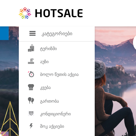
დანაზოგი
საყვარელ პროდ
კატეგორიები
ტურიზმი
აუზი
ბოლო წუთის აქცია
კვება
გართობა
კონდიციონერი
შოკ აქციები