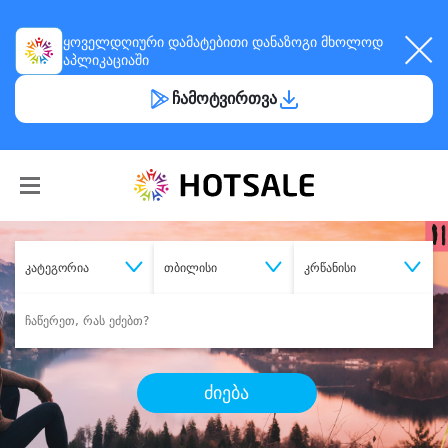
ყოველდღიური
დამატებითი დანაზოგი
მხოლოდ
აპლიკაციაში
ჩამოტვირთვა
კატეგორია
თბილისი
კრწანისი
ძიება
შეიძინე
სასურველი მომსახურება