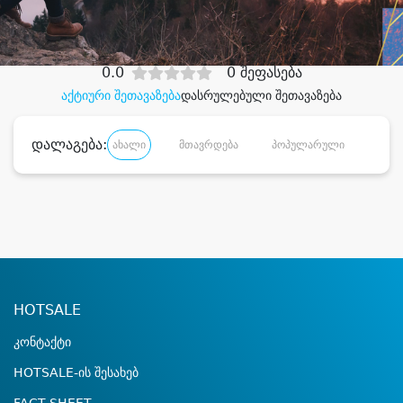
დიდი დანაზოგით
0.0
0 შეფასება
აქტიური შეთავაზება
დასრულებული შეთავაზება
დალაგება:
ახალი
მთავრდება
პოპულარული
დანა
HOTSALE
კონტაქტი
HOTSALE-ის შესახებ