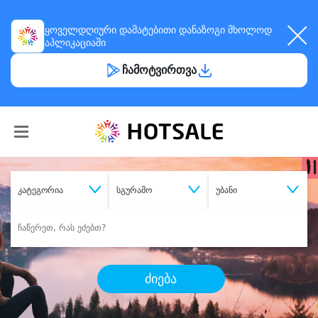
ყოველდღიური
დამატებითი დანაზოგი
მხოლოდ
აპლიკაციაში
ჩამოტვირთვა
კატეგორია
სგურამო
უბანი
ძიება
შეიძინე
სასურველი მომსახურება