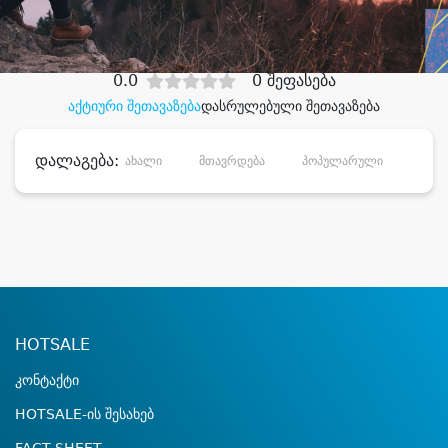
დიდი დანაზოგით
0.0
0 შეფასება
აქტიური შეთავაზება
დასრულებული შეთავაზება
დალაგება:
ახალი
მთავრდება
პოპულარული
დანა
HOTSALE
კონტაქტი
HOTSALE-ის შესახებ