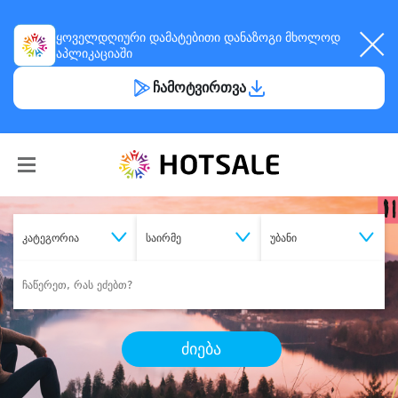
ყოველდღიური
დამატებითი დანაზოგი
მხოლოდ
აპლიკაციაში
ჩამოტვირთვა
კატეგორია
საირმე
უბანი
ძიება
შეიძინე
სასურველი მომსახურება