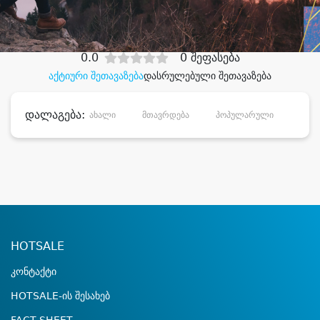
დიდი დანაზოგით
0.0
0 შეფასება
აქტიური შეთავაზება
დასრულებული შეთავაზება
დალაგება:
ახალი
მთავრდება
პოპულარული
დანა
HOTSALE
კონტაქტი
HOTSALE-ის შესახებ