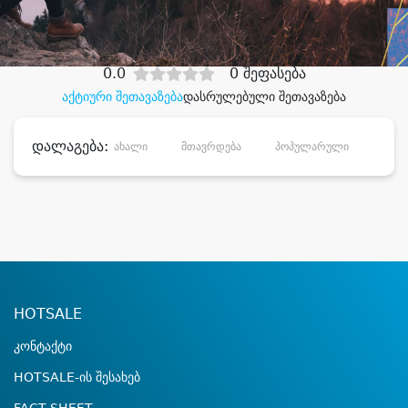
დიდი დანაზოგით
0.0
0 შეფასება
აქტიური შეთავაზება
დასრულებული შეთავაზება
დალაგება:
ახალი
მთავრდება
პოპულარული
დანა
HOTSALE
კონტაქტი
HOTSALE-ის შესახებ