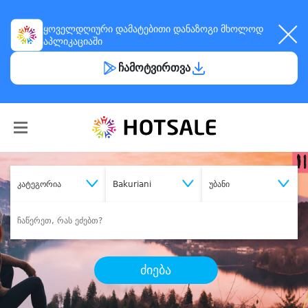
ყოველდღიური
დამატებითი დანაზოგი
მხოლოდ
აპლიკაციაში
ჩამოტვირთვა
კატეგორია
Bakuriani
უბანი
ძიება
შეიძინე
სასურველი მომსახურება