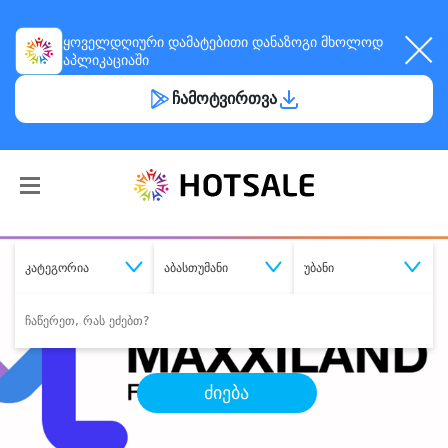
ყოველდღიური
დამატებითი დანაზოგი
მხოლოდ
აპლიკაციაში
ჩამოტვირთვა
კატეგორია
აბასთუმანი
უბანი
ძიება
შეიძინე
სასურველი მომსახურება