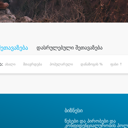
შეთავაზება
დასრულებული შეთავაზება
ა:
ახალი
მთავრდება
პოპულარული
დანაზოგის %
ფასი ↑
ბიზნესი
წესები და პირობები და
კონფიდენციალურობის პოლ