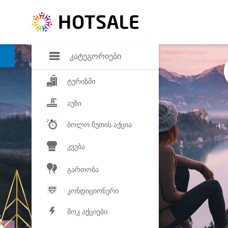
დანაზოგი
საყვარელ პროდ
კატეგორიები
ტურიზმი
აუზი
ბოლო წუთის აქცია
კვება
გართობა
კონდიციონერი
შოკ აქციები