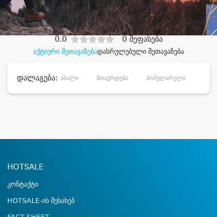
დიდი დანაზოგით
0.0
0 შეფასება
აქტიური შეთავაზება
დასრულებული შეთავაზება
დალაგება:
ახალი
მთავრდება
პოპულარული
დანა
HOTSALE
კონტაქტი
HOTSALE-ის შესახებ