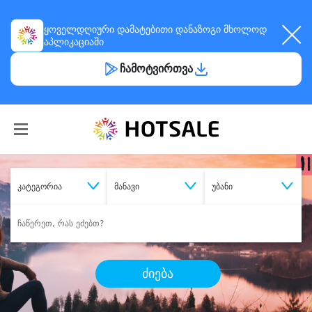
ყოველდღიური
დამატებითი დანაზოგი
მხოლოდ
აპლიკაციაში
ჩამოტვირთვა
კატეგორია
მანავი
უბანი
ძიება
შეიძინე
სასურველი მომსახურება