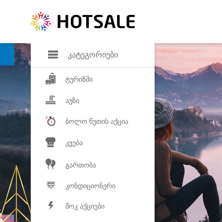
დანაზოგი
საყვარელ პროდ
კატეგორიები
ტურიზმი
აუზი
ბოლო წუთის აქცია
კვება
გართობა
კონდიციონერი
შოკ აქციები