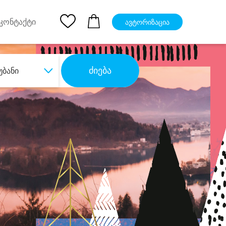
pp
Ios App
კონტაქტი
ავტორიზაცია
ძიება
უბანი
ბა
დიდი დანაზოგით