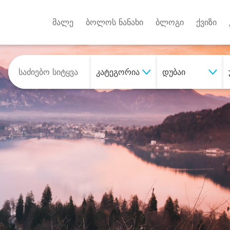
Android A
უქტებზე
მალე
ბოლოს ნანახი
ბლოგი
ქვიზი
კატეგორია
დუბაი
შეიძინე
სასურველი მომსახურე