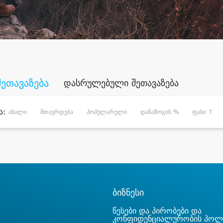
შეთავაზება
დასრულებული შეთავაზება
ა:
ახალი
მთავრდება
პოპულარული
დანაზოგის %
ფასი ↑
ბიზნესი
წესები და პირობები და
კონფიდენციალურობის პოლ