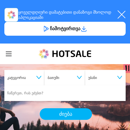
ყოველდღიური
დამატებითი დანაზოგი
მხოლოდ
აპლიკაციაში
ჩამოტვირთვა
კატეგორია
ბათუმი
უბანი
ძიება
შეიძინე
სასურველი მომსახურება