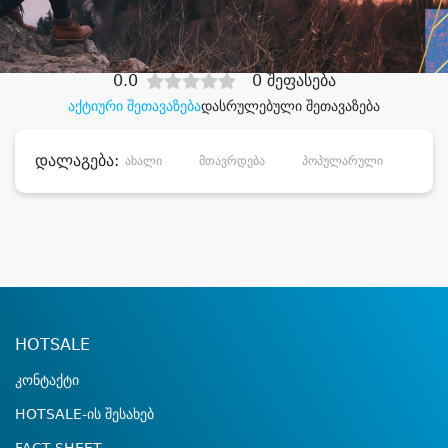
დიდი დანაზოგით
0.0
0 შეფასება
აქტიური შეთავაზება
დასრულებული შეთავაზება
დალაგება:
ახალი
მთავრდება
პოპულარული
დანა
HOTSALE
კონტაქტი
HOTSALE-ის შესახებ