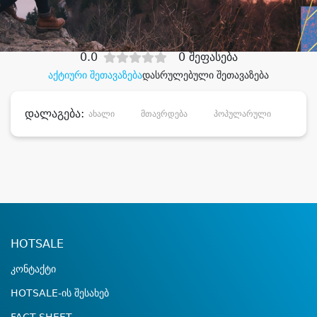
დიდი დანაზოგით
0.0
0 შეფასება
აქტიური შეთავაზება
დასრულებული შეთავაზება
დალაგება:
ახალი
მთავრდება
პოპულარული
დანა
HOTSALE
კონტაქტი
HOTSALE-ის შესახებ