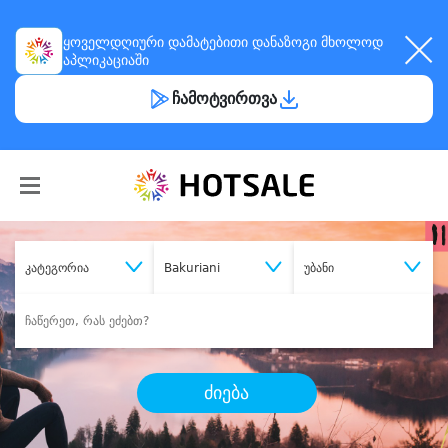
ყოველდღიური
დამატებითი დანაზოგი
მხოლოდ
აპლიკაციაში
ჩამოტვირთვა
კატეგორია
Bakuriani
უბანი
ძიება
შეიძინე
სასურველი მომსახურება