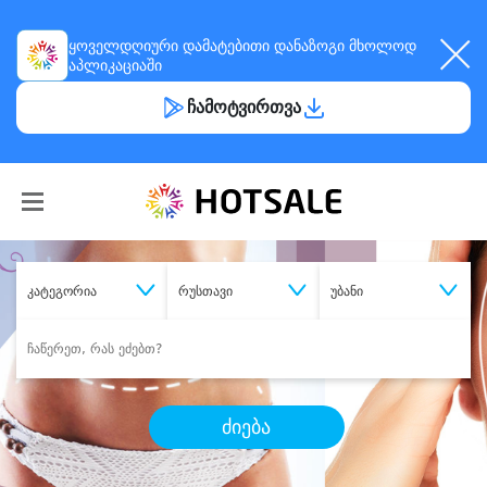
ყოველდღიური
დამატებითი დანაზოგი
მხოლოდ
აპლიკაციაში
ჩამოტვირთვა
კატეგორია
რუსთავი
უბანი
ძიება
შეიძინე
სასურველი მომსახურება