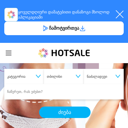
ყოველდღიური
დამატებითი დანაზოგი
მხოლოდ
აპლიკაციაში
ჩამოტვირთვა
კატეგორია
თბილისი
ნაძალადევი
ძიება
შეიძინე
სასურველი მომსახურება