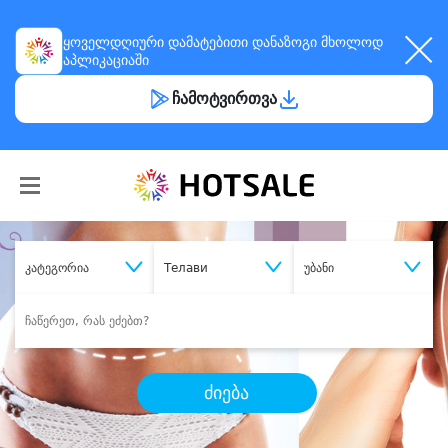
ყოველდღიური
დამატებითი დანაზოგი
მხოლოდ
აპლიკაციაში
ჩამოტვირთვა
კატეგორია
Телави
უბანი
ძიება
შეიძინე
სასურველი მომსახურება