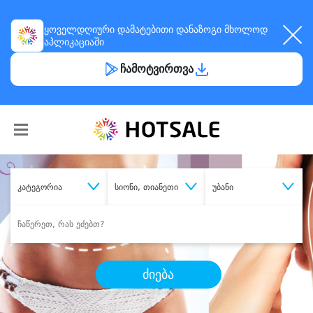
ყოველდღიური
დამატებითი დანაზოგი
მხოლოდ
აპლიკაციაში
ჩამოტვირთვა
კატეგორია
სიონი, თიანეთი
უბანი
ძიება
შეიძინე
სასურველი მომსახურება