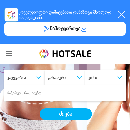
ყოველდღიური
დამატებითი დანაზოგი
მხოლოდ
აპლიკაციაში
ჩამოტვირთვა
კატეგორია
ფასანაური
უბანი
ძიება
შეიძინე
სასურველი მომსახურება