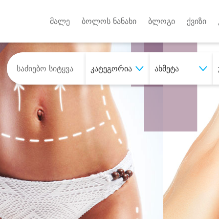
Android A
უქტებზე
მალე
ბოლოს ნანახი
ბლოგი
ქვიზი
კატეგორია
ახმეტა
შეიძინე
სასურველი მომსახურე