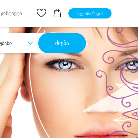
pp
Ios App
კონტაქტი
ავტორიზაცია
ძიება
უბანი
ბა
დიდი დანაზოგით