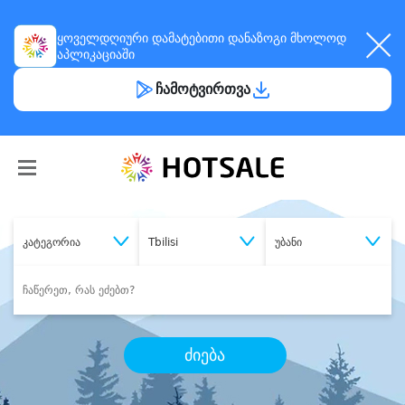
ყოველდღიური
დამატებითი დანაზოგი
მხოლოდ
აპლიკაციაში
ჩამოტვირთვა
კატეგორია
Tbilisi
უბანი
ძიება
შეიძინე
სასურველი მომსახურება