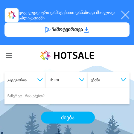
ყოველდღიური
დამატებითი დანაზოგი
მხოლოდ
აპლიკაციაში
ჩამოტვირთვა
კატეგორია
Tbilisi
უბანი
ძიება
შეიძინე
სასურველი მომსახურება