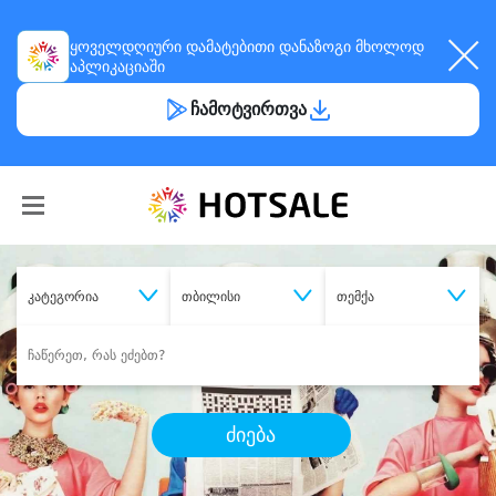
ყოველდღიური
დამატებითი დანაზოგი
მხოლოდ
აპლიკაციაში
ჩამოტვირთვა
კატეგორია
თბილისი
თემქა
ძიება
შეიძინე
სასურველი მომსახურება