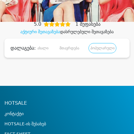
დიდი დანაზოგით
5.0
1 შეფასება
აქტიური შეთავაზება
დასრულებული შეთავაზება
დალაგება:
ახალი
მთავრდება
პოპულარული
დანა
HOTSALE
კონტაქტი
HOTSALE-ის შესახებ