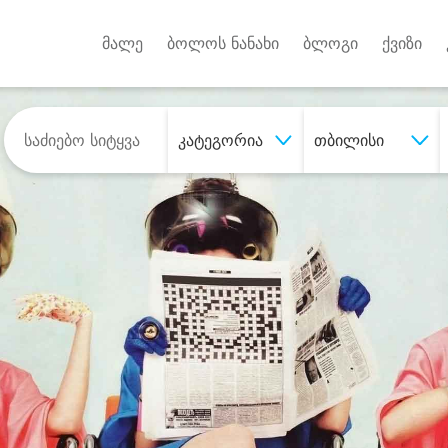
Android A
უქტებზე
მალე
ბოლოს ნანახი
ბლოგი
ქვიზი
კატეგორია
თბილისი
შეიძინე
სასურველი მომსახურე