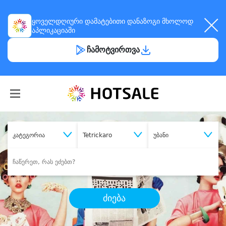
ყოველდღიური
დამატებითი დანაზოგი
მხოლოდ
აპლიკაციაში
ჩამოტვირთვა
კატეგორია
Tetrickaro
უბანი
ძიება
შეიძინე
სასურველი მომსახურება