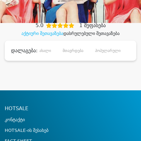
დიდი დანაზოგით
5.0
1 შეფასება
აქტიური შეთავაზება
დასრულებული შეთავაზება
დალაგება:
ახალი
მთავრდება
პოპულარული
დანა
HOTSALE
კონტაქტი
HOTSALE-ის შესახებ