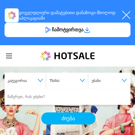
ყოველდღიური
დამატებითი დანაზოგი
მხოლოდ
აპლიკაციაში
ჩამოტვირთვა
კატეგორია
Tbilisi
უბანი
ძიება
შეიძინე
სასურველი მომსახურება