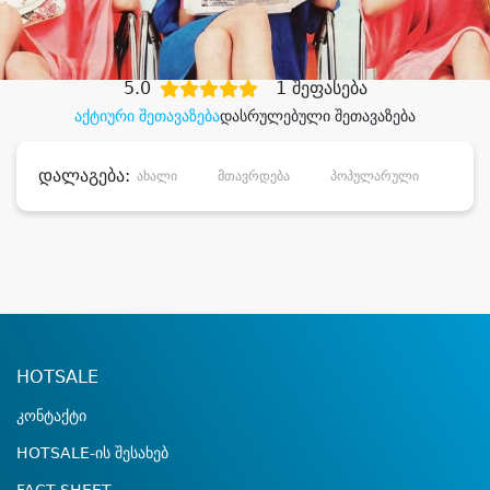
დიდი დანაზოგით
5.0
1 შეფასება
აქტიური შეთავაზება
დასრულებული შეთავაზება
დალაგება:
ახალი
მთავრდება
პოპულარული
დანა
HOTSALE
კონტაქტი
HOTSALE-ის შესახებ