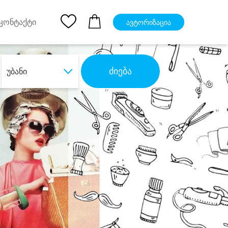
pp
Ios App
კონტაქტი
ავტორიზაცია
ძიება
უბანი
ბა
დიდი დანაზოგით