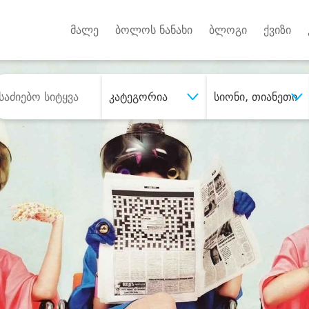
Android A
უქტებზე
მალე
ბოლოს ნანახი
ბლოგი
ქვიზი
კატეგორია
სიონი, თიანეთი
შეიძინე
სასურველი მომსახურე