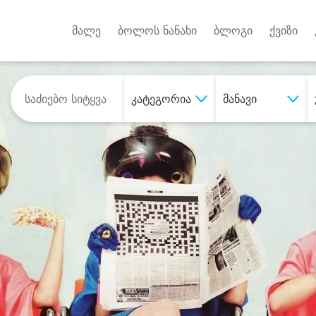
Android A
უქტებზე
მალე
ბოლოს ნანახი
ბლოგი
ქვიზი
კატეგორია
მანავი
შეიძინე
სასურველი მომსახურე