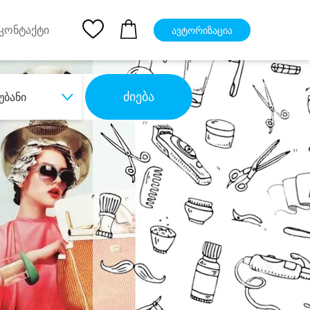
pp
Ios App
კონტაქტი
ავტორიზაცია
ძიება
უბანი
ბა
დიდი დანაზოგით