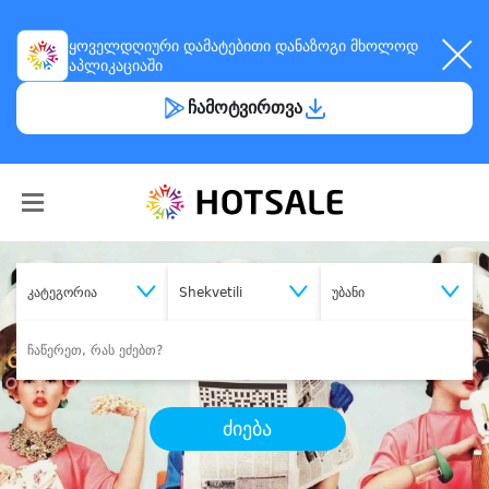
ყოველდღიური
დამატებითი დანაზოგი
მხოლოდ
აპლიკაციაში
ჩამოტვირთვა
კატეგორია
Shekvetili
უბანი
ძიება
შეიძინე
სასურველი მომსახურება