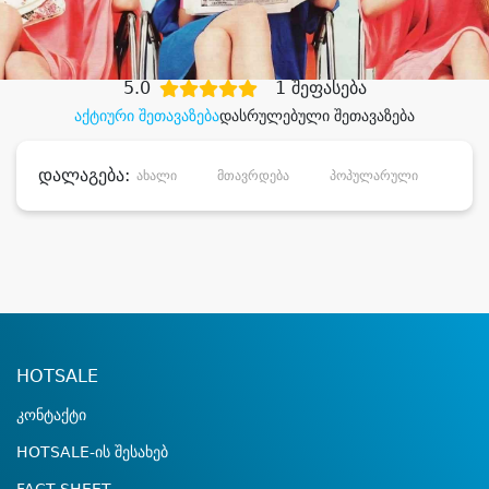
დიდი დანაზოგით
5.0
1 შეფასება
აქტიური შეთავაზება
დასრულებული შეთავაზება
დალაგება:
ახალი
მთავრდება
პოპულარული
დანა
HOTSALE
კონტაქტი
HOTSALE-ის შესახებ