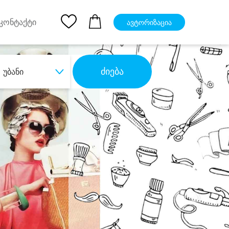
pp
Ios App
კონტაქტი
ავტორიზაცია
ძიება
უბანი
ბა
დიდი დანაზოგით