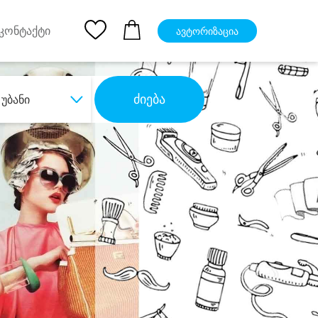
pp
Ios App
კონტაქტი
ავტორიზაცია
ძიება
უბანი
ბა
დიდი დანაზოგით