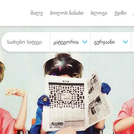
Android A
უქტებზე
მალე
ბოლოს ნანახი
ბლოგი
ქვიზი
კატეგორია
გურჯაანი
შეიძინე
სასურველი მომსახურე