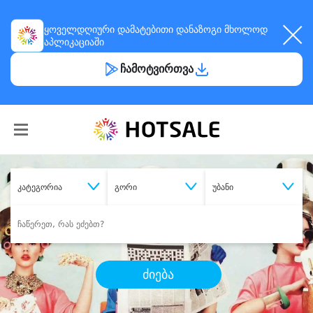
ყოველდღიური
დამატებითი დანაზოგი
მხოლოდ
აპლიკაციაში
ჩამოტვირთვა
კატეგორია
გორი
უბანი
ძიება
შეიძინე
სასურველი მომსახურება