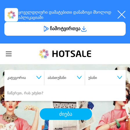
ყოველდღიური
დამატებითი დანაზოგი
მხოლოდ
აპლიკაციაში
ჩამოტვირთვა
კატეგორია
აბასთუმანი
უბანი
ძიება
შეიძინე
სასურველი მომსახურება