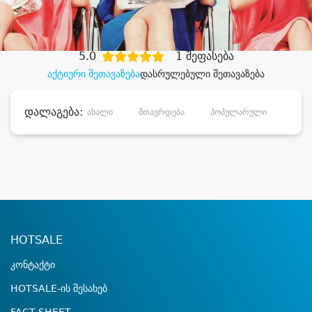
დიდი დანაზოგით
5.0
1 შეფასება
აქტიური შეთავაზება
დასრულებული შეთავაზება
დალაგება:
ახალი
მთავრდება
პოპულარული
დანა
HOTSALE
კონტაქტი
HOTSALE-ის შესახებ