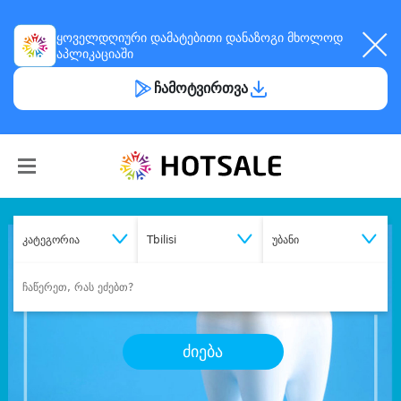
ყოველდღიური
დამატებითი დანაზოგი
მხოლოდ
აპლიკაციაში
ჩამოტვირთვა
კატეგორია
Tbilisi
უბანი
ძიება
შეიძინე
სასურველი მომსახურება