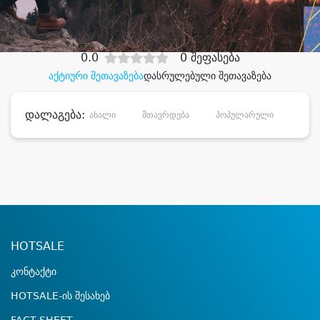
დიდი დანაზოგით
0.0
0 შეფასება
აქტიური შეთავაზება
დასრულებული შეთავაზება
დალაგება:
ახალი
მთავრდება
პოპულარული
დანა
HOTSALE
კონტაქტი
HOTSALE-ის შესახებ