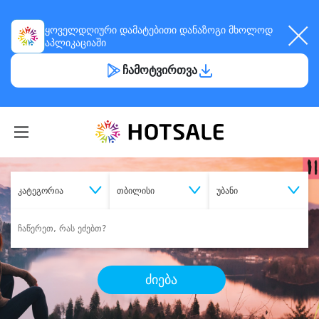
ყოველდღიური
დამატებითი დანაზოგი
მხოლოდ
აპლიკაციაში
ჩამოტვირთვა
კატეგორია
თბილისი
უბანი
ძიება
შეიძინე
სასურველი მომსახურება