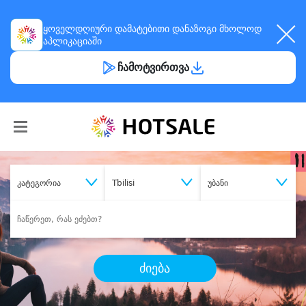
ყოველდღიური
დამატებითი დანაზოგი
მხოლოდ
აპლიკაციაში
ჩამოტვირთვა
კატეგორია
Tbilisi
უბანი
ძიება
შეიძინე
სასურველი მომსახურება