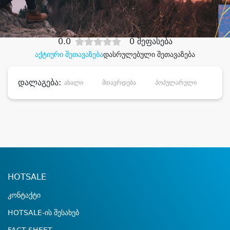
დიდი დანაზოგით
0.0
0 შეფასება
აქტიური შეთავაზება
დასრულებული შეთავაზება
დალაგება:
ახალი
მთავრდება
პოპულარული
დანა
HOTSALE
კონტაქტი
HOTSALE-ის შესახებ