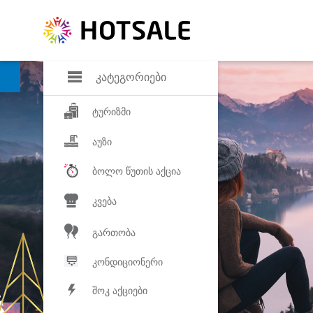
დანაზოგი
საყვარელ პროდ
კატეგორიები
ტურიზმი
აუზი
ბოლო წუთის აქცია
კვება
გართობა
კონდიციონერი
შოკ აქციები