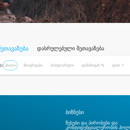
შეთავაზება
დასრულებული შეთავაზება
ა:
ახალი
მთავრდება
პოპულარული
დანაზოგის %
ფასი ↑
ბიზნესი
წესები და პირობები და
კონფიდენციალურობის პოლ