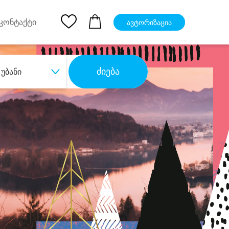
pp
Ios App
კონტაქტი
ავტორიზაცია
ძიება
უბანი
ბა
დიდი დანაზოგით