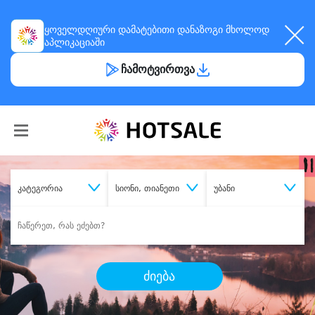
ყოველდღიური
დამატებითი დანაზოგი
მხოლოდ
აპლიკაციაში
ჩამოტვირთვა
კატეგორია
სიონი, თიანეთი
უბანი
ძიება
შეიძინე
სასურველი მომსახურება