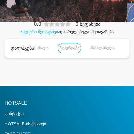
დიდი დანაზოგით
0.0
0 შეფასება
აქტიური შეთავაზება
დასრულებული შეთავაზება
დალაგება:
ახალი
მთავრდება
პოპულარული
დანა
HOTSALE
კონტაქტი
HOTSALE-ის შესახებ