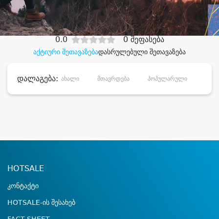
დიდი დანაზოგით
0.0
0 შეფასება
აქტიური შეთავაზება
დასრულებული შეთავაზება
დალაგება:
ახალი
მთავრდება
პოპულარული
დანა
HOTSALE
კონტაქტი
HOTSALE-ის შესახებ