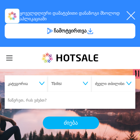
ყოველდღიური
დამატებითი დანაზოგი
მხოლოდ
აპლიკაციაში
ჩამოტვირთვა
კატეგორია
Tbilisi
ძველი თბილისი
ძიება
შეიძინე
სასურველი მომსახურება