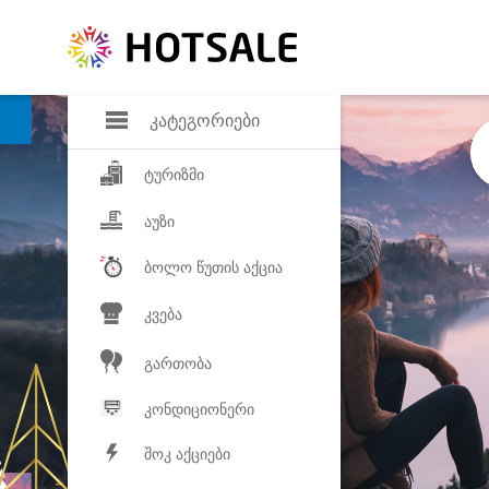
დანაზოგი
საყვარელ პროდ
კატეგორიები
ტურიზმი
აუზი
ბოლო წუთის აქცია
კვება
გართობა
კონდიციონერი
შოკ აქციები