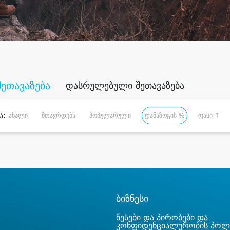
შეთავაზება
დასრულებული შეთავაზება
ა:
ახალი
მთავრდება
პოპულარული
დანაზოგის %
ფასი ↑
ბიზნესი
წესები და პირობები და
კონფიდენციალურობის პოლ