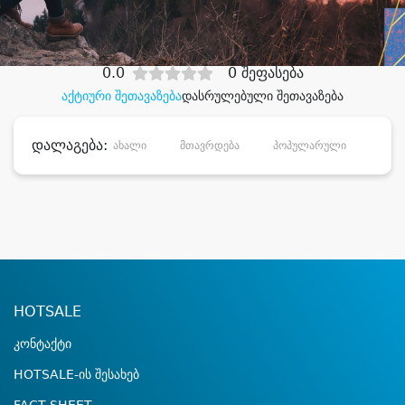
დიდი დანაზოგით
0.0
0 შეფასება
აქტიური შეთავაზება
დასრულებული შეთავაზება
დალაგება:
ახალი
მთავრდება
პოპულარული
დანა
HOTSALE
კონტაქტი
HOTSALE-ის შესახებ