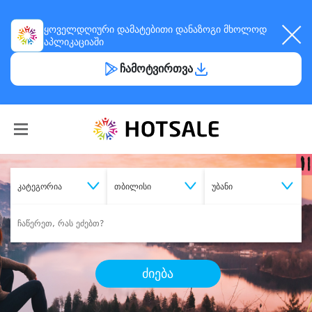
ყოველდღიური
დამატებითი დანაზოგი
მხოლოდ
აპლიკაციაში
ჩამოტვირთვა
კატეგორია
თბილისი
უბანი
ძიება
შეიძინე
სასურველი მომსახურება