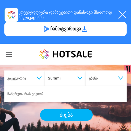
ყოველდღიური
დამატებითი დანაზოგი
მხოლოდ
აპლიკაციაში
ჩამოტვირთვა
კატეგორია
Surami
უბანი
ძიება
შეიძინე
სასურველი მომსახურება