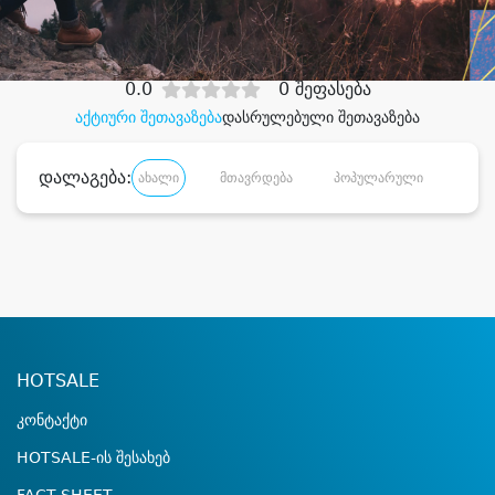
დიდი დანაზოგით
0.0
0 შეფასება
აქტიური შეთავაზება
დასრულებული შეთავაზება
დალაგება:
ახალი
მთავრდება
პოპულარული
დანა
HOTSALE
კონტაქტი
HOTSALE-ის შესახებ