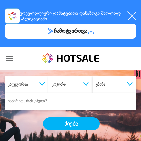
ყოველდღიური
დამატებითი დანაზოგი
მხოლოდ
აპლიკაციაში
ჩამოტვირთვა
კატეგორია
კოჯორი
უბანი
ძიება
შეიძინე
სასურველი მომსახურება