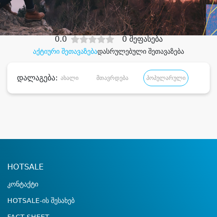
დიდი დანაზოგით
0.0
0 შეფასება
აქტიური შეთავაზება
დასრულებული შეთავაზება
დალაგება:
ახალი
მთავრდება
პოპულარული
დანა
HOTSALE
კონტაქტი
HOTSALE-ის შესახებ