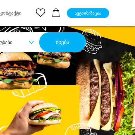
pp
Ios App
კონტაქტი
ავტორიზაცია
ძიება
უბანი
ბა
დიდი დანაზოგით