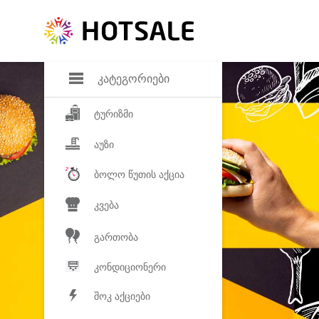
დანაზოგი
საყვარელ პროდ
კატეგორიები
ტურიზმი
აუზი
ბოლო წუთის აქცია
კვება
გართობა
კონდიციონერი
შოკ აქციები