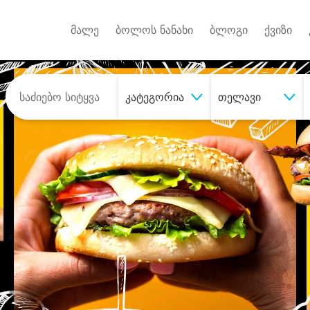
Android A
უქტებზე
მალე
ბოლოს ნანახი
ბლოგი
ქვიზი
კატეგორია
თელავი
შეიძინე
სასურველი მომსახურე