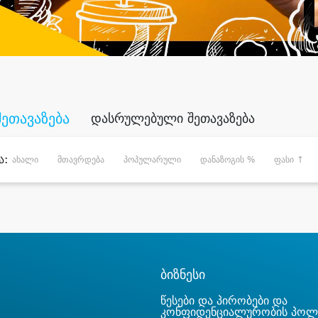
შეთავაზება
დასრულებული შეთავაზება
ა:
ახალი
მთავრდება
პოპულარული
დანაზოგის %
ფასი ↑
ბიზნესი
წესები და პირობები და
კონფიდენციალურობის პოლ