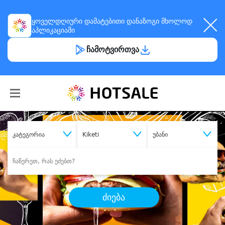
ყოველდღიური
დამატებითი დანაზოგი
მხოლოდ
აპლიკაციაში
ჩამოტვირთვა
კატეგორია
Kiketi
უბანი
ძიება
შეიძინე
სასურველი მომსახურება