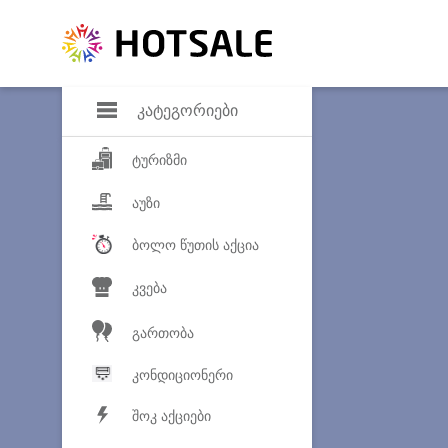
დანაზოგი
საყვარელ პროდ
კატეგორიები
ტურიზმი
აუზი
ბოლო წუთის აქცია
კვება
გართობა
კონდიციონერი
შოკ აქციები