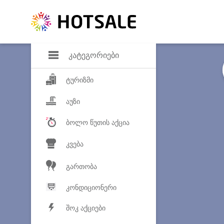
დანაზოგი
საყვარელ პროდ
კატეგორიები
ტურიზმი
აუზი
ბოლო წუთის აქცია
კვება
გართობა
კონდიციონერი
შოკ აქციები