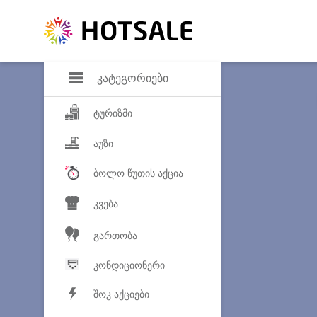
დანაზოგი
საყვარელ პროდ
კატეგორიები
ტურიზმი
აუზი
ბოლო წუთის აქცია
კვება
გართობა
კონდიციონერი
შოკ აქციები