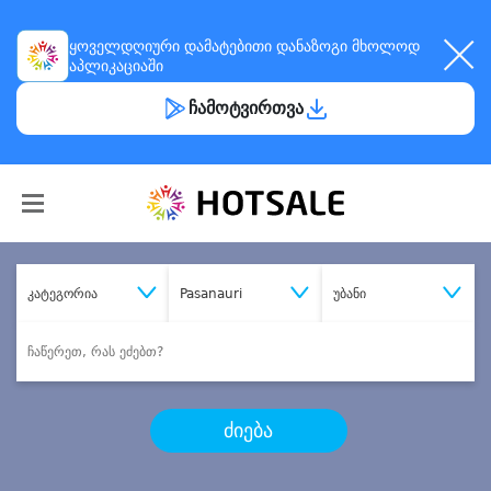
ყოველდღიური
დამატებითი დანაზოგი
მხოლოდ
აპლიკაციაში
ჩამოტვირთვა
კატეგორია
Pasanauri
უბანი
ძიება
შეიძინე
სასურველი მომსახურება